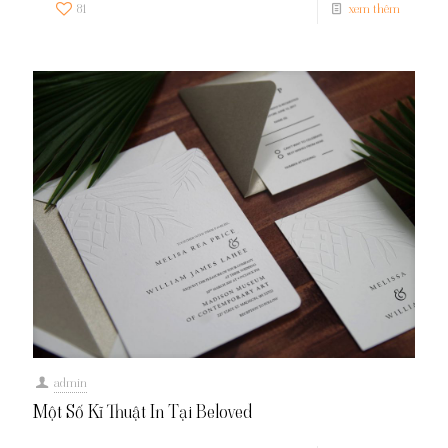
81
xem thêm
admin
Một Số Kĩ Thuật In Tại Beloved