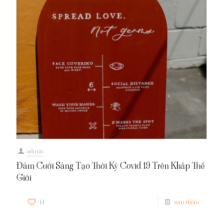
admin
Đám Cưới Sáng Tạo Thời Kỳ Covid 19 Trên Khắp Thế
Giới
44
xem thêm