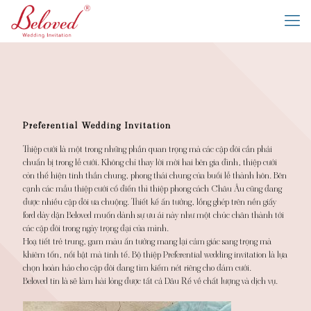
Preferential Wedding Invitation
Thiệp cưới là một trong những phần quan trọng mà các cặp đôi cần phải
chuẩn bị trong lễ cưới. Không chỉ thay lời mời hai bên gia đình, thiệp cưới
còn thể hiện tinh thần chung, phong thái chung của buổi lễ thành hôn. Bên
cạnh các mẫu thiệp cưới cổ điển thì thiệp phong cách Châu Âu cũng đang
được nhiều cặp đôi ưa chuộng. Thiết kế ấn tưởng, lồng ghép trên nền giấy
ford dày dặn Beloved muốn dành sự ưu ái này như một chúc chân thành tới
các cặp đôi trong ngày trọng đại của mình.
Hoạ tiết trẻ trung, gam màu ấn tưởng mang lại cảm giác sang trọng mà
khiêm tốn, nổi bật mà tinh tế. Bộ thiệp Preferential wedding invitation là lựa
chọn hoàn hảo cho cặp đôi đang tìm kiếm nét riêng cho đám cưới.
Beloved tin là sẽ làm hài lòng được tất cả Dâu Rể về chất lượng và dịch vụ.