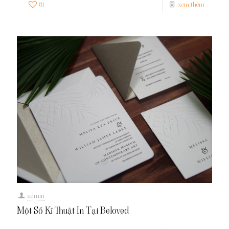
81
xem thêm
admin
Một Số Kĩ Thuật In Tại Beloved