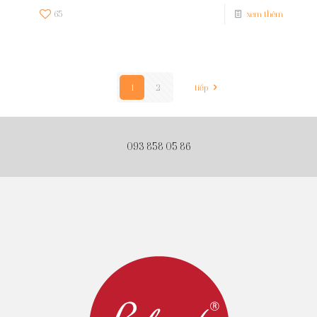
65
xem thêm
1
2
tiếp
093 858 05 86