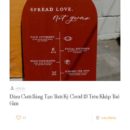
admin
Đám Cưới Sáng Tạo Thời Kỳ Covid 19 Trên Khắp Thế
Giới
44
xem thêm