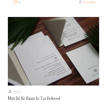
81
xem thêm
admin
Một Số Kĩ Thuật In Tại Beloved