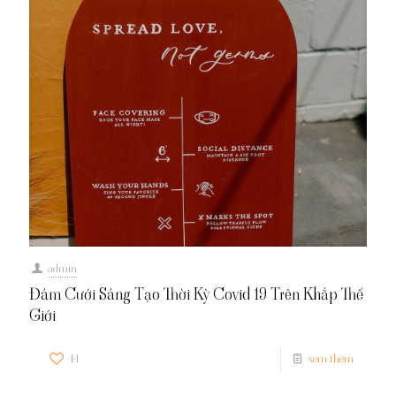
admin
Đám Cưới Sáng Tạo Thời Kỳ Covid 19 Trên Khắp Thế
Giới
44
xem thêm