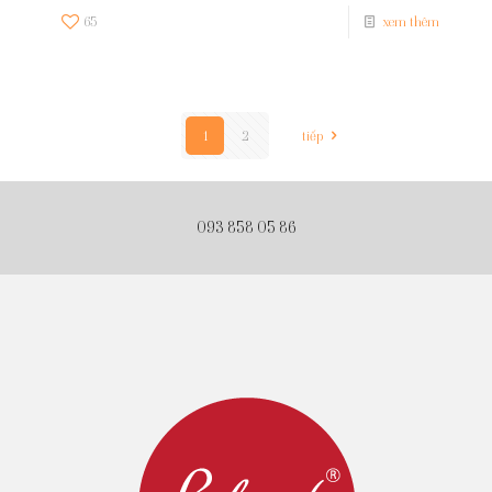
65
xem thêm
1
2
tiếp
093 858 05 86