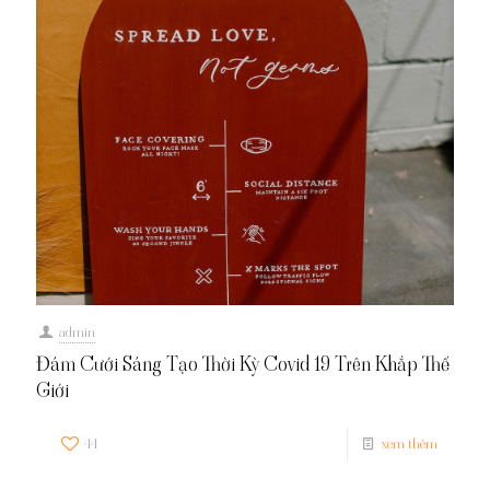
admin
Đám Cưới Sáng Tạo Thời Kỳ Covid 19 Trên Khắp Thế
Giới
44
xem thêm