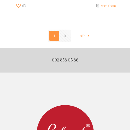
65
xem thêm
1
2
tiếp
093 858 05 86