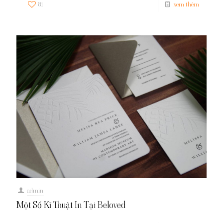
81
xem thêm
admin
Một Số Kĩ Thuật In Tại Beloved