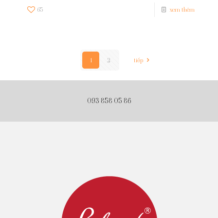
65
xem thêm
1
2
tiếp
093 858 05 86