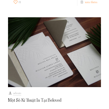
81
xem thêm
admin
Một Số Kĩ Thuật In Tại Beloved