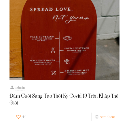
admin
Đám Cưới Sáng Tạo Thời Kỳ Covid 19 Trên Khắp Thế
Giới
44
xem thêm