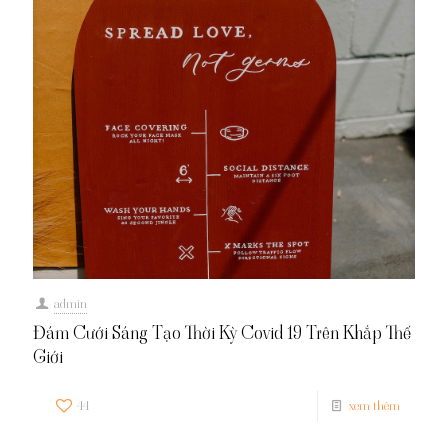
admin
Đám Cưới Sáng Tạo Thời Kỳ Covid 19 Trên Khắp Thế
Giới
44
xem thêm