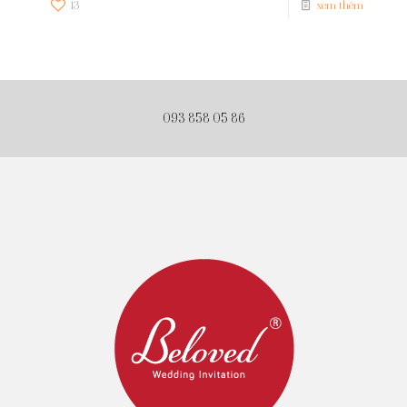
13
xem thêm
093 858 05 86