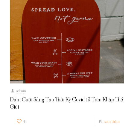
admin
Đám Cưới Sáng Tạo Thời Kỳ Covid 19 Trên Khắp Thế
Giới
44
xem thêm