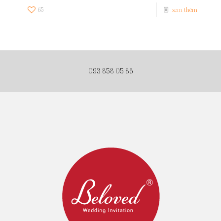
65
xem thêm
093 858 05 86