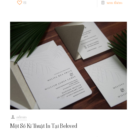
81
xem thêm
admin
Một Số Kĩ Thuật In Tại Beloved