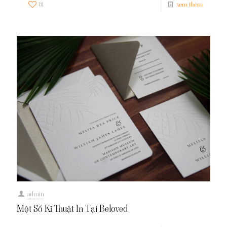
81
xem thêm
admin
Một Số Kĩ Thuật In Tại Beloved