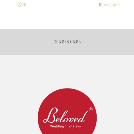
68
xem thêm
093 858 05 86