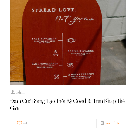
admin
Đám Cưới Sáng Tạo Thời Kỳ Covid 19 Trên Khắp Thế
Giới
44
xem thêm