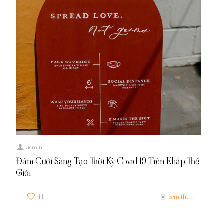
admin
Đám Cưới Sáng Tạo Thời Kỳ Covid 19 Trên Khắp Thế
Giới
44
xem thêm