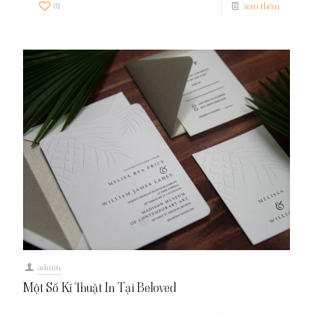
81
xem thêm
admin
Một Số Kĩ Thuật In Tại Beloved