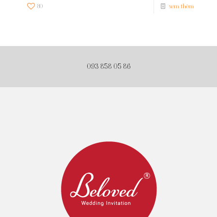
80
xem thêm
093 858 05 86