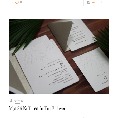
81
xem thêm
admin
Một Số Kĩ Thuật In Tại Beloved