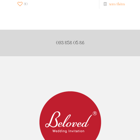
80
xem thêm
093 858 05 86