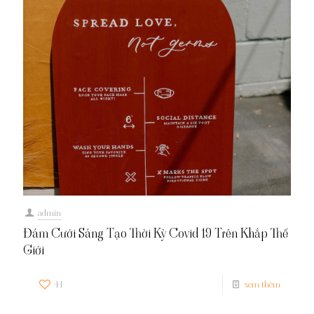
admin
Đám Cưới Sáng Tạo Thời Kỳ Covid 19 Trên Khắp Thế
Giới
44
xem thêm