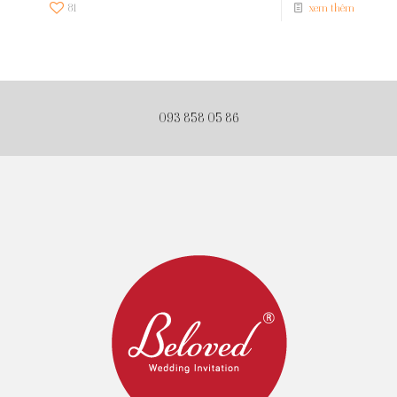
81
xem thêm
093 858 05 86