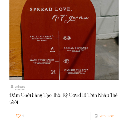
admin
Đám Cưới Sáng Tạo Thời Kỳ Covid 19 Trên Khắp Thế
Giới
44
xem thêm